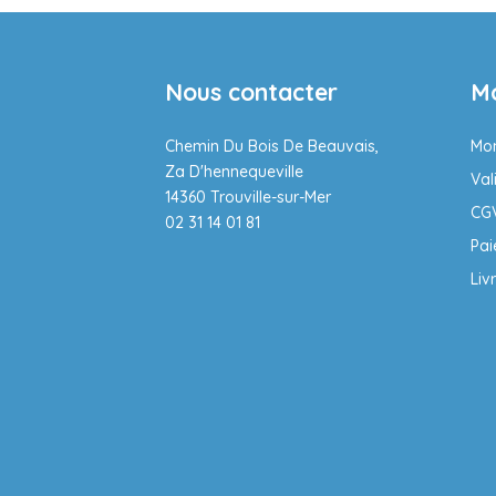
Nous contacter
M
Chemin Du Bois De Beauvais,
Mo
Za D'hennequeville
Val
14360 Trouville-sur-Mer
CG
02 31 14 01 81
Pa
Liv