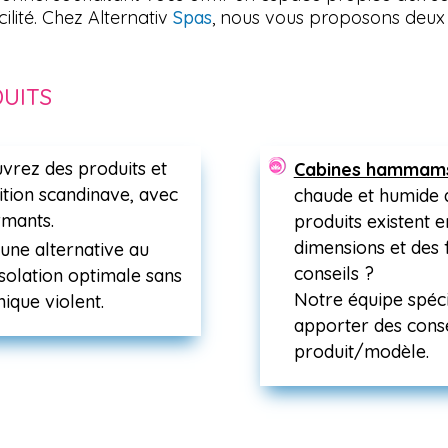
cilité. Chez Alternativ
Spas
, nous vous proposons deux s
UITS
vrez des produits et
Cabines hammams
ition scandinave, avec
chaude et humide
rmants.
produits existent 
dimensions et des f
une alternative au
conseils ?
isolation optimale sans
Notre équipe spéci
ique violent.
apporter des conse
produit/modèle.