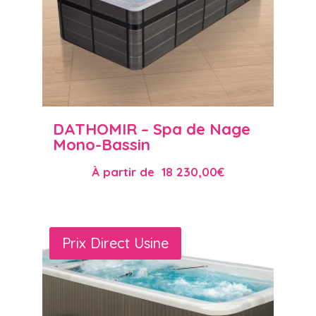
DATHOMIR – Spa de Nage
Mono-Bassin
À partir de
18 230,00
€
Prix Direct Usine